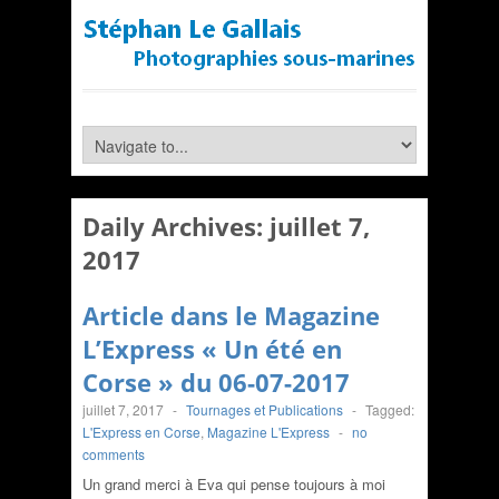
Daily Archives:
juillet 7,
2017
Article dans le Magazine
L’Express « Un été en
Corse » du 06-07-2017
juillet 7, 2017
-
Tournages et Publications
-
Tagged:
L'Express en Corse
,
Magazine L'Express
-
no
comments
Un grand merci à Eva qui pense toujours à moi