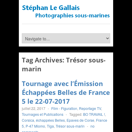
Tag Archives:
Trésor sous-
marin
Tournage avec l’Émission
Échappées Belles de France
5 le 22-07-2017
juillet 22, 2017
-
Film - Figuration
,
Reportage TV
,
Tournages et Publications
-
Tagged:
BO TRAVAIL !
,
Corsica
,
échappées Belles
,
Epaves de Corse
,
France
5
,
P-47 Miomo
,
Tiga
,
Trésor sous-marin
-
no
comments