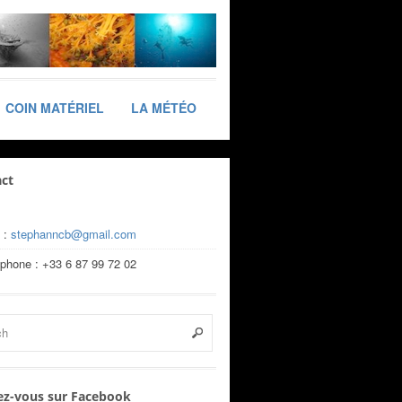
COIN MATÉRIEL
LA MÉTÉO
ct
 :
stephanncb@gmail.com
éphone : +33 6 87 99 72 02
z-vous sur Facebook