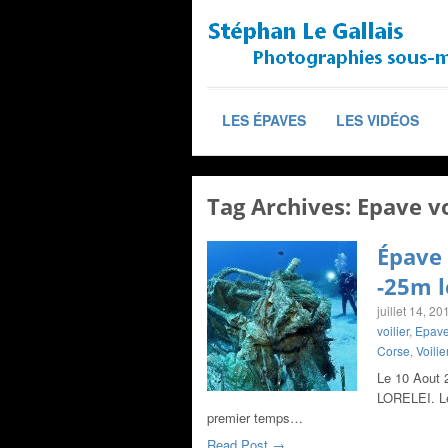
LES ÉPAVES
LES VIDÉOS
Tag Archives:
Epave vo
Épave 
-25m l
juillet 14, 20
voilier
,
Epave
Corse
,
Voili
Le 10 Aout 
LORELEI. Le 
premier temps…
Read Post →