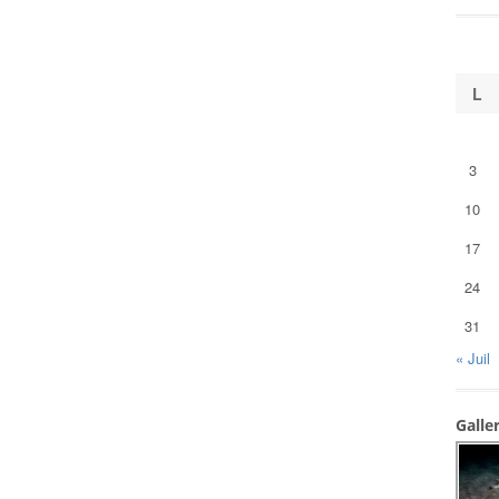
L
3
10
17
24
31
« Juil
Galle