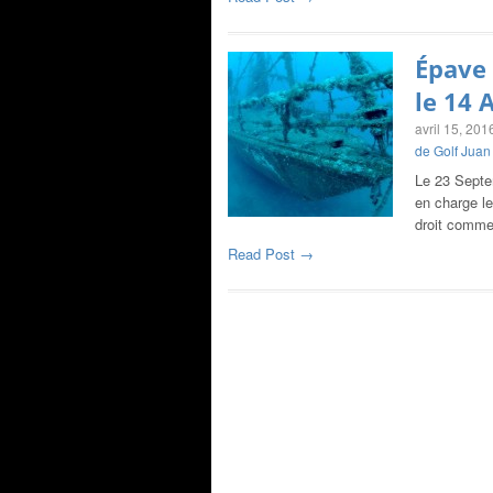
Épave 
le 14 
avril 15, 201
de Golf Juan
Le 23 Septe
en charge le
droit comme
Read Post →