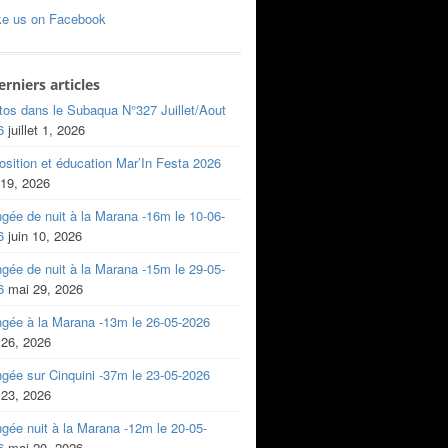
ke us on Facebook
erniers articles
tos dans le Subaqua N°327 Juillet/Aout
6
juillet 1, 2026
sition et éducation Mar’In Festa 2026
 19, 2026
gée de nuit à la Marana -16m le 10-06-
6
juin 10, 2026
gée de nuit à la Marana -15m le 29-05-
6
mai 29, 2026
ngée à la Marana -13m le 26-05-2026
 26, 2026
gée sur Cinquini -37m le 23-05-2026
 23, 2026
gée nuit à la Marana -12m le 20-05-
6
mai 20, 2026