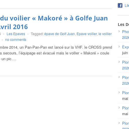
Li
du voilier « Makoré » à Golfe Juan
Les D
Avril 2016
Pho
6
-
Les Epaves
-
Tagged:
épave de Golf Juan
,
Epave voilier
,
le voilier
202
-
no comments
Expo
mbre 2014, un Pan-Pan-Pan est lancé sur la VHF. le CROSS prend
juin
s secours, l’équipage est évacué mais le voilier « Makoré » coule
 un pic….
Plon
202
Plon
202
Plo
mai
Plon
mai
Plon
202