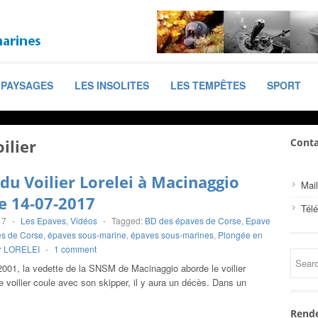
PAYSAGES
LES INSOLITES
LES TEMPÊTES
SPORT
ilier
Conta
du Voilier Lorelei à Macinaggio
Mail
e 14-07-2017
Tél
17
-
Les Epaves
,
Vidéos
-
Tagged:
BD des épaves de Corse
,
Epave
s de Corse
,
épaves sous-marine
,
épaves sous-marines
,
Plongée en
er LORELEI
-
1 comment
2001, la vedette de la SNSM de Macinaggio aborde le voilier
voilier coule avec son skipper, il y aura un décès. Dans un
Rende