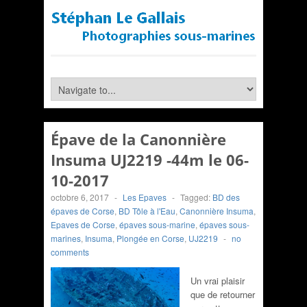
Épave de la Canonnière
Insuma UJ2219 -44m le 06-
10-2017
octobre 6, 2017
-
Les Epaves
-
Tagged:
BD des
épaves de Corse
,
BD Tôle à l'Eau
,
Canonnière Insuma
,
Epaves de Corse
,
épaves sous-marine
,
épaves sous-
marines
,
Insuma
,
Plongée en Corse
,
UJ2219
-
no
comments
Un vrai plaisir
que de retourner