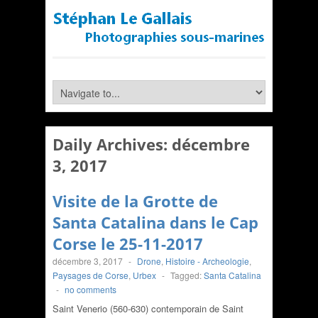
Daily Archives:
décembre
3, 2017
Visite de la Grotte de
Santa Catalina dans le Cap
Corse le 25-11-2017
décembre 3, 2017
-
Drone
,
Histoire - Archeologie
,
Paysages de Corse
,
Urbex
-
Tagged:
Santa Catalina
-
no comments
Saint Venerio (560-630) contemporain de Saint