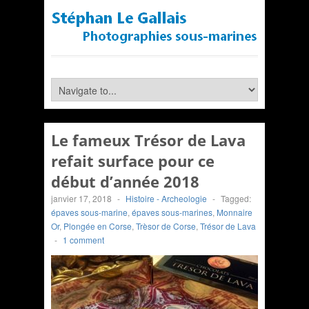
Le fameux Trésor de Lava
refait surface pour ce
début d’année 2018
janvier 17, 2018
-
Histoire - Archeologie
-
Tagged:
épaves sous-marine
,
épaves sous-marines
,
Monnaire
Or
,
Plongée en Corse
,
Trèsor de Corse
,
Trésor de Lava
-
1 comment