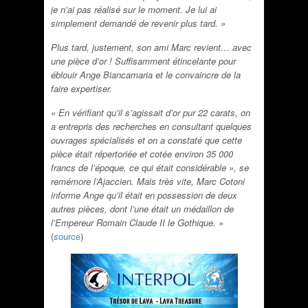
je n’ai pas réalisé sur le moment. Je lui ai
simplement demandé de revenir plus tard. »
Plus tard, justement, son ami Marc revient… avec
une pièce d’or ! Suffisamment étincelante pour
éblouir Ange Biancamaria et le convaincre de la
faire expertiser.
« En vérifiant qu’il s’agissait d’or pur 22 carats, on
a entrepris des recherches en consultant quelques
ouvrages spécialisés et on a constaté que cette
pièce était répertoriée et cotée environ 35 000
francs de l’époque, ce qui était considérable », se
remémore l’Ajaccien. Mais très vite, Marc Cotoni
informe Ange qu’il était en possession de deux
autres pièces, dont l’une était un médaillon de
l’Empereur Romain Claude II le Gothique. »
(
s
ource
)