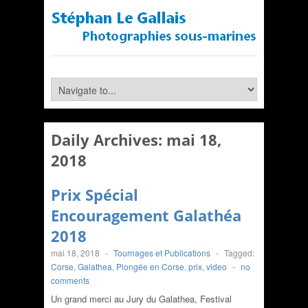
Daily Archives:
mai 18,
2018
Prix Spécial
Encouragement Galathéa
2018
mai 18, 2018
-
Tournages et Publications
-
Tagged:
Corse
,
Galathea
,
Plongée en Corse
,
prix
,
video
-
no
comments
Un grand merci au Jury du Galathea, Festival