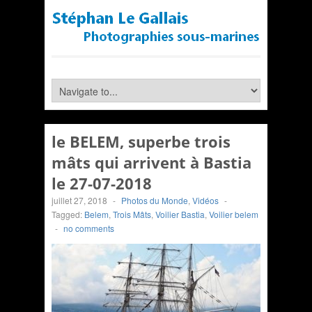
le BELEM, superbe trois
mâts qui arrivent à Bastia
le 27-07-2018
juillet 27, 2018
-
Photos du Monde
,
Vidéos
-
Tagged:
Belem
,
Trois Mâts
,
Voilier Bastia
,
Voilier belem
-
no comments