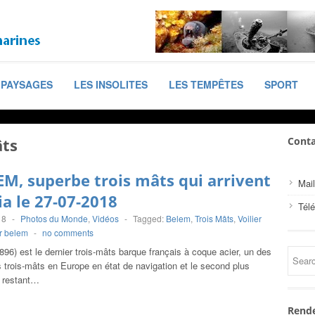
PAYSAGES
LES INSOLITES
LES TEMPÊTES
SPORT
âts
Conta
EM, superbe trois mâts qui arrivent
Mail
ia le 27-07-2018
Tél
18
-
Photos du Monde
,
Vidéos
-
Tagged:
Belem
,
Trois Mâts
,
Voilier
er belem
-
no comments
96) est le dernier trois-mâts barque français à coque acier, un des
 trois-mâts en Europe en état de navigation et le second plus
r restant…
Rende