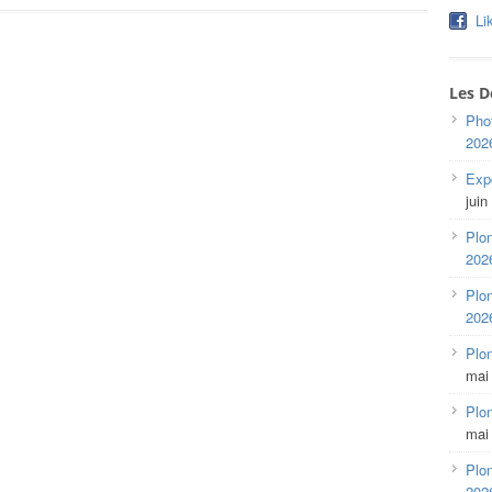
Li
Les D
Pho
202
Expo
juin
Plon
202
Plon
202
Plo
mai
Plon
mai
Plon
202