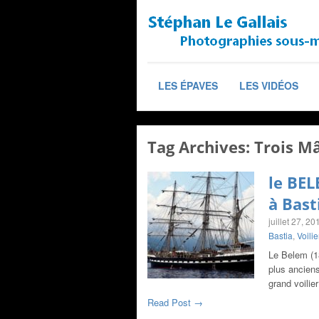
LES ÉPAVES
LES VIDÉOS
Tag Archives:
Trois M
le BEL
à Bast
juillet 27, 20
Bastia
,
Voili
Le Belem (18
plus anciens
grand voilie
Read Post →