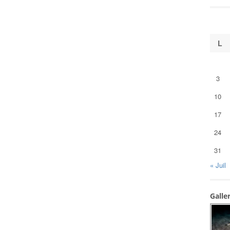
L
3
10
17
24
31
« Juil
Galle