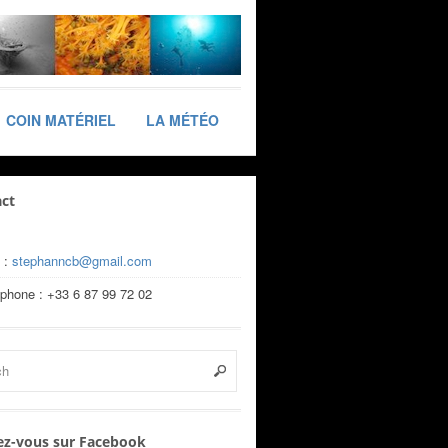
COIN MATÉRIEL
LA MÉTÉO
ct
 :
stephanncb@gmail.com
éphone : +33 6 87 99 72 02
z-vous sur Facebook