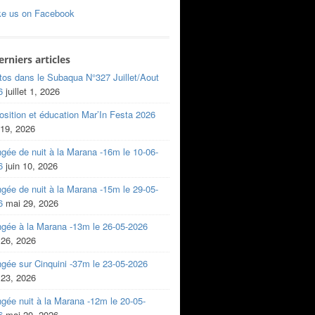
ke us on Facebook
erniers articles
tos dans le Subaqua N°327 Juillet/Aout
6
juillet 1, 2026
sition et éducation Mar’In Festa 2026
 19, 2026
gée de nuit à la Marana -16m le 10-06-
6
juin 10, 2026
gée de nuit à la Marana -15m le 29-05-
6
mai 29, 2026
ngée à la Marana -13m le 26-05-2026
 26, 2026
gée sur Cinquini -37m le 23-05-2026
 23, 2026
gée nuit à la Marana -12m le 20-05-
6
mai 20, 2026