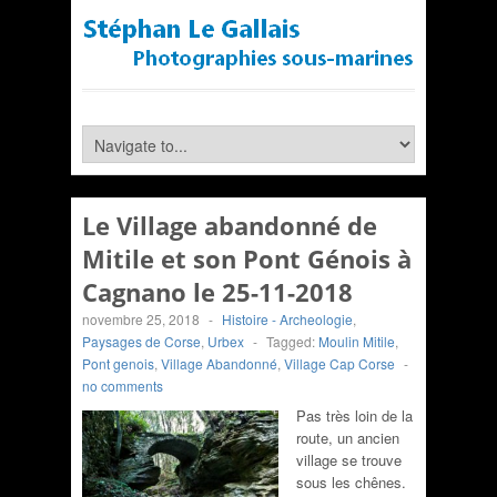
Le Village abandonné de
Mitile et son Pont Génois à
Cagnano le 25-11-2018
novembre 25, 2018
-
Histoire - Archeologie
,
Paysages de Corse
,
Urbex
-
Tagged:
Moulin Mitile
,
Pont genois
,
Village Abandonné
,
Village Cap Corse
-
no comments
Pas très loin de la
route, un ancien
village se trouve
sous les chênes.