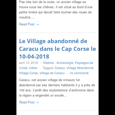
Pas très loin de la route, un ancien village se
trouve sous les chênes. Il est situé au bord d’une
petite rivière qui devait faire tourner des roues de
moulins….
Read Post →
Le Village abandonné de
Caracu dans le Cap Corse le
10-04-2018
avril 10, 2018
-
Histoire - Archeologie
,
Paysages de
Corse
,
Urbex
-
Tagged:
Caracu
,
Village Abandonné
,
Village Corse
,
Village de Caracu
-
no comments
Caracu, cet ancien village de mineurs fut
abandonné par ses derniers habitants il y a près de
100 ans. L’arrêt des exploitations d’antimoine dans
la région a engendré un exode…
Read Post →