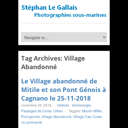
Tag Archives:
Village
Abandonné
Le Village abandonné de
Mitile et son Pont Génois à
Cagnano le 25-11-2018
novembre 25, 2018
-
Histoire - Archeologie
,
Paysages de Corse
,
Urbex
-
Tagged:
Moulin Mitile
,
Pont genois
,
Village Abandonné
,
Village Cap Corse
-
no comments