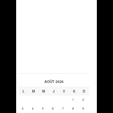
AOÛT 2026
L
M
M
J
V
S
D
1
2
3
4
5
6
7
8
9