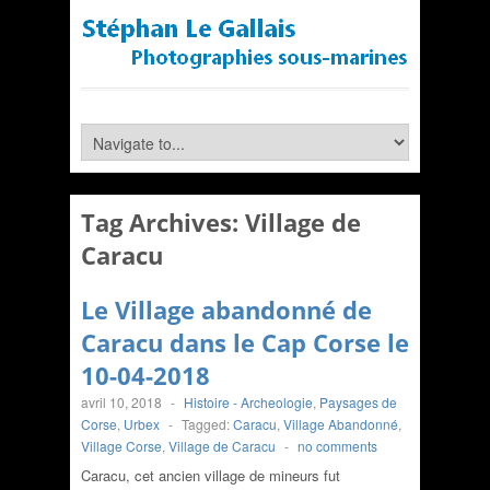
Tag Archives:
Village de
Caracu
Le Village abandonné de
Caracu dans le Cap Corse le
10-04-2018
avril 10, 2018
-
Histoire - Archeologie
,
Paysages de
Corse
,
Urbex
-
Tagged:
Caracu
,
Village Abandonné
,
Village Corse
,
Village de Caracu
-
no comments
Caracu, cet ancien village de mineurs fut