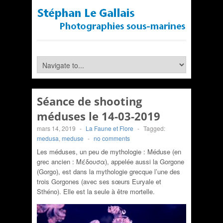
Séance de shooting
méduses le 14-03-2019
mars 14, 2019
-
La Faune et Flore
-
Tagged:
medusa
,
meduse
-
no comments
Les méduses, un peu de mythologie : Méduse (en
grec ancien : Μέδουσα), appelée aussi la Gorgone
(Gorgo), est dans la mythologie grecque l’une des
trois Gorgones (avec ses sœurs Euryale et
Sthéno). Elle est la seule à être mortelle.