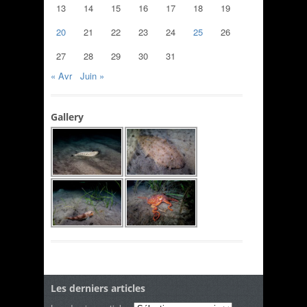
13
14
15
16
17
18
19
20
21
22
23
24
25
26
27
28
29
30
31
« Avr
Juin »
Gallery
Les derniers articles