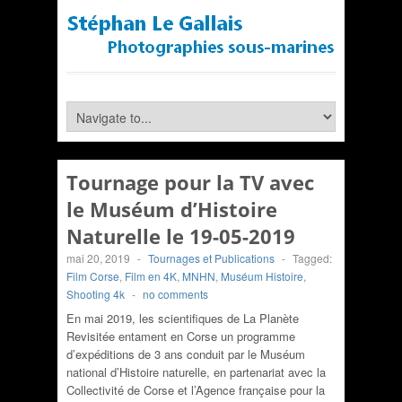
Tournage pour la TV avec
le Muséum d’Histoire
Naturelle le 19-05-2019
mai 20, 2019
-
Tournages et Publications
-
Tagged:
Film Corse
,
Film en 4K
,
MNHN
,
Muséum Histoire
,
Shooting 4k
-
no comments
En mai 2019, les scientifiques de La Planète
Revisitée entament en Corse un programme
d’expéditions de 3 ans conduit par le Muséum
national d’Histoire naturelle, en partenariat avec la
Collectivité de Corse et l’Agence française pour la