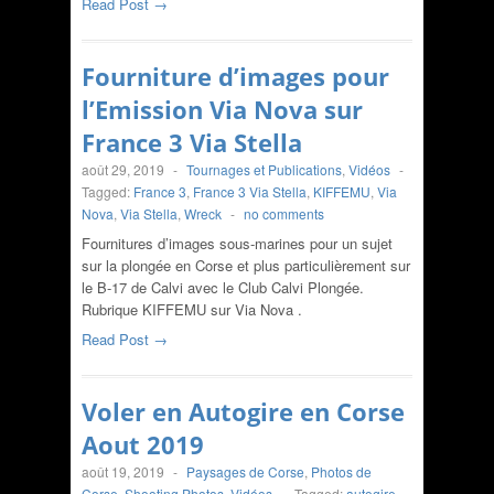
Read Post →
Fourniture d’images pour
l’Emission Via Nova sur
France 3 Via Stella
août 29, 2019
-
Tournages et Publications
,
Vidéos
-
Tagged:
France 3
,
France 3 Via Stella
,
KIFFEMU
,
Via
Nova
,
Via Stella
,
Wreck
-
no comments
Fournitures d’images sous-marines pour un sujet
sur la plongée en Corse et plus particulièrement sur
le B-17 de Calvi avec le Club Calvi Plongée.
Rubrique KIFFEMU sur Via Nova .
Read Post →
Voler en Autogire en Corse
Aout 2019
août 19, 2019
-
Paysages de Corse
,
Photos de
Corse
,
Shooting Photos
,
Vidéos
-
Tagged:
autogire
,