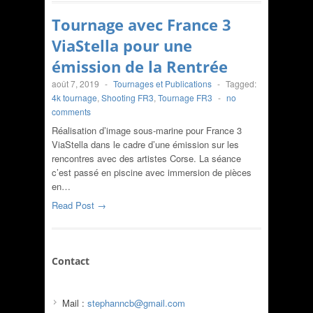
Tournage avec France 3
ViaStella pour une
émission de la Rentrée
août 7, 2019
-
Tournages et Publications
-
Tagged:
4k tournage
,
Shooting FR3
,
Tournage FR3
-
no
comments
Réalisation d’image sous-marine pour France 3
ViaStella dans le cadre d’une émission sur les
rencontres avec des artistes Corse. La séance
c’est passé en piscine avec immersion de pièces
en…
Read Post →
Contact
Mail :
stephanncb@gmail.com