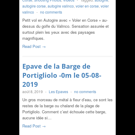
autogire corse
,
autogire valinco
,
voler en corse
,
voler
valinco
-
no comments
Petit vol en Autogire avec « Voler en Corse » au-
dessus du golfe du Valinco. Sensation assurée et
surtout plein les yeux avec des paysages
magnifiques.
Read Post →
Epave de la Barge de
Portigliolo -0m le 05-08-
2019
août 8, 2019
-
Les Epaves
-
no comments
Un gros morceau de métal à fleur d’eau, ce sont les
restes de la barge ou chaland de la plage de
Portigliolo. Comment c’est échouée cette barge,
aucune idée si…
Read Post →