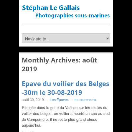
Monthly Archives:
août
2019
Epave du voilier des Belges
-30m le 30-08-2019
août 30, 2019
-
Les Epaves
-
no comments
Plongée dans le golfe du Valinco sur les restes du
voilier des belges. ce voilier a heurté un sec au sud
de Campomoro. il ne reste plus grand chose
aujourd’hui.