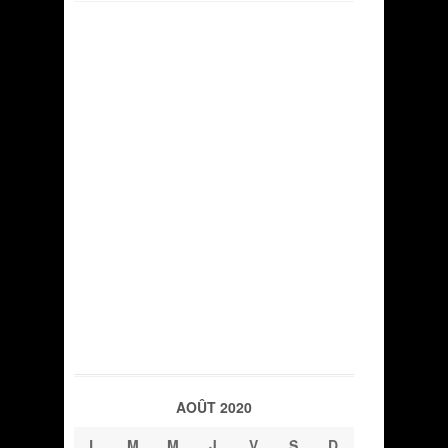
AOÛT 2020
L
M
M
J
V
S
D