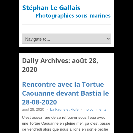
Daily Archives:
août 28,
2020
Rencontre avec la Tortue
Caouanne devant Bastia le
28-08-2020
août 28, 2020
-
La Faune et Flore
-
no comments
C’est assez rare de se retrouver sous l’eau avec
une Tortue Caouanne en pleine mer, ça c’est passé
ce vendredi alors que nous allions en sortie pêche