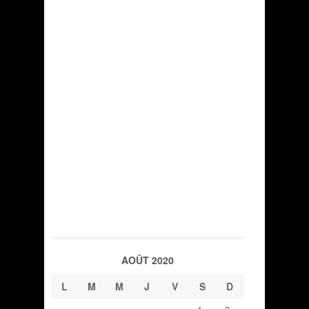
AOÛT 2020
L
M
M
J
V
S
D