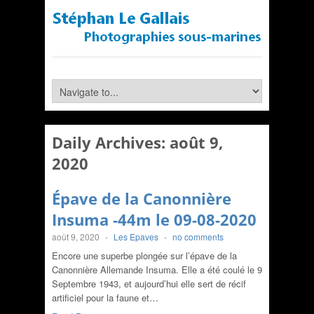
Daily Archives:
août 9,
2020
Épave de la Canonnière
Insuma -44m le 09-08-2020
août 9, 2020
-
Les Epaves
-
no comments
Encore une superbe plongée sur l’épave de la
Canonnière Allemande Insuma. Elle a été coulé le 9
Septembre 1943, et aujourd’hui elle sert de récif
artificiel pour la faune et…