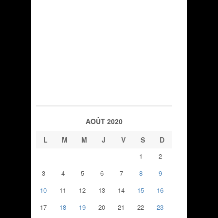
AOÛT 2020
L
M
M
J
V
S
D
1
2
3
4
5
6
7
8
9
10
11
12
13
14
15
16
17
18
19
20
21
22
23