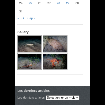
24
25
26
27
28
29
30
31
« Juil
Sep »
Gallery
Les derniers articles
Les derniers articles