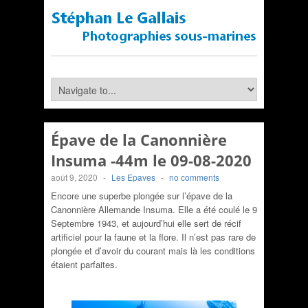
Épave de la Canonnière
Insuma -44m le 09-08-2020
août 9, 2020
-
Les Epaves
-
no comments
Encore une superbe plongée sur l’épave de la
Canonnière Allemande Insuma. Elle a été coulé le 9
Septembre 1943, et aujourd’hui elle sert de récif
artificiel pour la faune et la flore. Il n’est pas rare de
plongée et d’avoir du courant mais là les conditions
étaient parfaites.