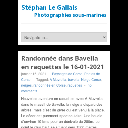
Randonnée dans Bavella
en raquettes le 16-01-2021
janvier 16, 2021
-
Paysages de Corse
,
Photos de
Corse
-
Tagged:
A Muvrella
,
bavella
,
Neige Corse
,
neiges
,
randonnée en Corse
,
raquettes
-
no
comments
Nouvelles aventure en raquettes avec A Muvrella
dans le massif de Bavella, la neige a disparu des
arbres, mais c’est du givre qui est venu à la place.
Le décor est purement spectaculaire. Une boucle
d’environ 10 kms pour un dénivelé de 280m. Le
point le plus haut se situant vers 1500 mètres