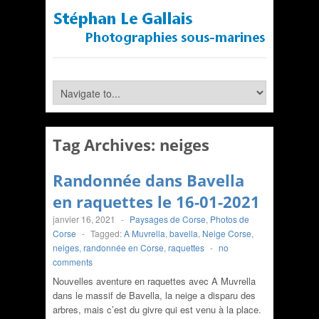
Tag Archives:
neiges
Randonnée dans Bavella
en raquettes le 16-01-2021
janvier 16, 2021
-
Paysages de Corse
,
Photos de
Corse
-
Tagged:
A Muvrella
,
bavella
,
Neige Corse
,
neiges
,
randonnée en Corse
,
raquettes
-
no
comments
Nouvelles aventure en raquettes avec A Muvrella
dans le massif de Bavella, la neige a disparu des
arbres, mais c’est du givre qui est venu à la place.