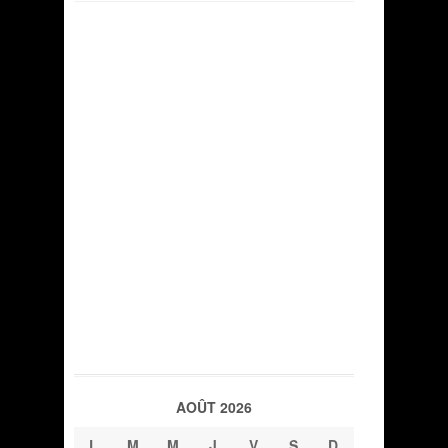
AOÛT 2026
L
M
M
J
V
S
D