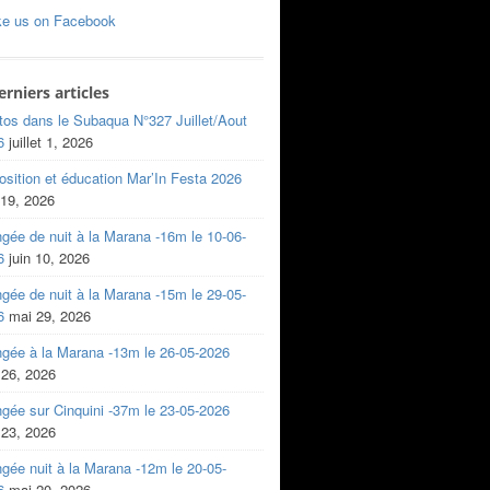
ke us on Facebook
erniers articles
tos dans le Subaqua N°327 Juillet/Aout
6
juillet 1, 2026
sition et éducation Mar’In Festa 2026
 19, 2026
gée de nuit à la Marana -16m le 10-06-
6
juin 10, 2026
gée de nuit à la Marana -15m le 29-05-
6
mai 29, 2026
ngée à la Marana -13m le 26-05-2026
 26, 2026
gée sur Cinquini -37m le 23-05-2026
 23, 2026
gée nuit à la Marana -12m le 20-05-
6
mai 20, 2026