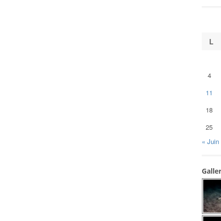
L
4
11
18
25
« Juin
Galle