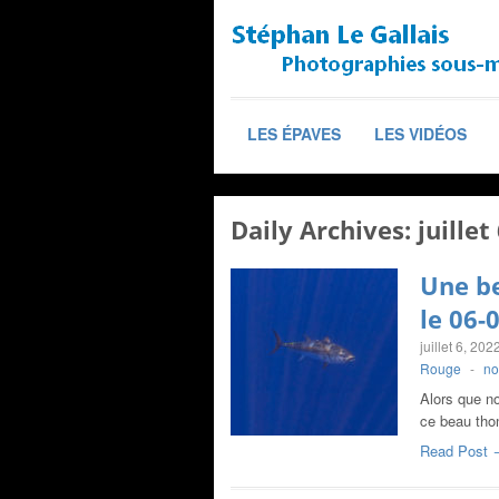
LES ÉPAVES
LES VIDÉOS
Daily Archives:
juillet
Une be
le 06-
juillet 6, 202
Rouge
-
no
Alors que n
ce beau thon
Read Post 