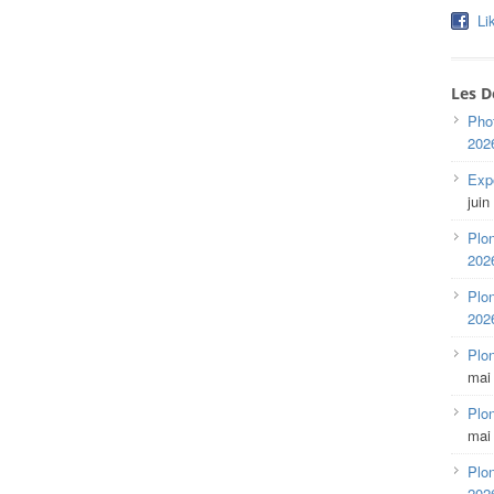
Li
Les D
Pho
202
Expo
juin
Plon
202
Plon
202
Plo
mai
Plon
mai
Plon
202