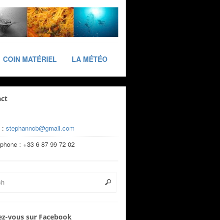
COIN MATÉRIEL
LA MÉTÉO
ct
 :
stephanncb@gmail.com
éphone : +33 6 87 99 72 02
z-vous sur Facebook