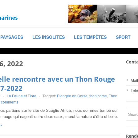
PAYSAGES
LES INSOLITES
LES TEMPÊTES
SPORT
 6, 2022
Conta
lle rencontre avec un Thon Rouge
Mail
07-2022
Tél
2
-
La Faune et Flore
-
Tagged:
Plongée en Corse
,
thon corse
,
Thon
 comments
ous partions sur le site de Scoglio Africa, nous sommes tombé sur
 rouge qui nageait entre deux eaux, merci la nature d’être si belle.
→
Rende