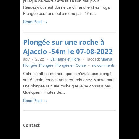
puisque ce devrait être la saison des plouf.
Rendez-vous est donné ce dimanche chez Toga
Plongée pour une belle roche par -47m…
Read Post →
Plongée sur une roche à
Ajaccio -54m le 07-08-2022
août 7, 2022
-
La Faune et Flore
-
Tagged:
Maeva
Plongée
,
Plongée
,
Plongée en Corse
-
no comments
Cela faisait un moment que je n’avais pas plongé
sur Ajaccio, rendez-vous est pris chez Maeva pour
une plongée sur une roche que je ne connais pas.
Quelques minutes de…
Read Post →
Contact