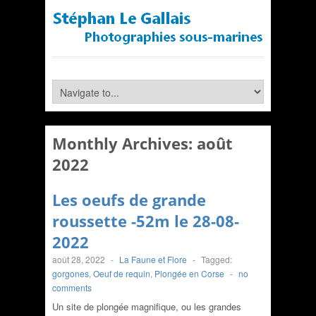
Monthly Archives:
août
2022
Les oeufs de grande
roussette -52m le 28-08-
2022
août 28, 2022
-
La Faune et Flore
-
Tagged:
gorgones
,
Oeuf de requin
,
Plongée en Corse
-
no
comments
Un site de plongée magnifique, ou les grandes