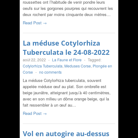
roussettes ont l’habitude de venir pondre leurs
oeufs sur les gorgones pourpres qui recouvrent les
deux rochent par moins cinquante deux mètres…
Read Post →
La méduse Cotylorhiza
Tuberculata le 24-08-2022
août 22, 2022
-
La Faune et Flore
-
Tagged:
Cotylorhiza Tuberculata
,
Meduses Corse
,
Plongée en
Corse
-
no comments
La méduse Cotylorhiza tuberculata, souvent
appelée méduse œuf au plat. Son ombrelle est
beige jaunâtre, atteignant jusqu’à 40 centimètres,
avec en son milieu un dôme orange beige, qui la
fait ressembler à un œuf au…
Read Post →
Vol en autogire au-dessus