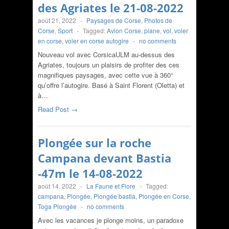
des Agriates le 21-08-2022
août 21, 2022
-
Paysages de Corse
,
Photos de
Corse
,
Sport
-
Tagged:
Avion Corse
,
plane
,
vol
,
voler
en corse
,
voler en corse autogire
-
no comments
Nouveau vol avec CorsicaULM au-dessus des
Agriates, toujours un plaisirs de profiter des ces
magnifiques paysages, avec cette vue à 360°
qu’offre l’autogire. Basé à Saint Florent (Oletta) et
à…
Read Post →
Plongée sur la roche
Campana devant Bastia
-47m le 14-08-2022
août 14, 2022
-
La Faune et Flore
-
Tagged:
campana
,
Plongée
,
Plongée bastia
,
Plongée en Corse
,
Toga Plongée
-
no comments
Avec les vacances je plonge moins, un paradoxe