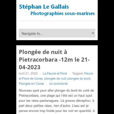
Plongée de nuit à
Pietracorbara -12m le 21-
04-2023
avril 21, 2023
-
La Faune et Flore
-
Tagged:
Faune
et Flore de Corse
,
plongée de nuit
,
plongée du bord
,
Plongée en Corse
-
no comments
Nouveau spot pour aller plonger du bord du coté de
Pietracorbara, une plage qui l’été est un haut spot
pour les raies pastenagues. Là grosse déception, à
part deux petites raies, rien d’autre. L’eau est je
pense encore trop froide pour les voir en quantité, à