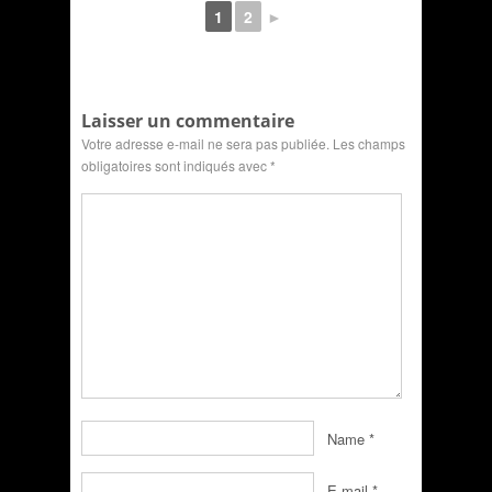
1
2
►
Laisser un commentaire
Votre adresse e-mail ne sera pas publiée.
Les champs
obligatoires sont indiqués avec
*
Name
*
E-mail
*