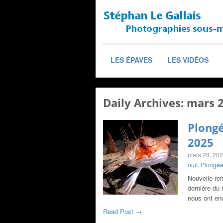
LES ÉPAVES
LES VIDÉOS
Daily Archives:
mars 2
Plongé
2025
mars 28, 20
nuit
,
Plongée
Nouvelle ren
dernière du
nous ont en
Read Post →