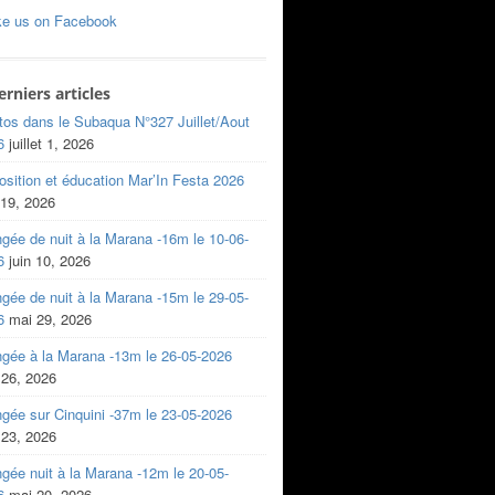
ke us on Facebook
erniers articles
tos dans le Subaqua N°327 Juillet/Aout
6
juillet 1, 2026
sition et éducation Mar’In Festa 2026
 19, 2026
gée de nuit à la Marana -16m le 10-06-
6
juin 10, 2026
gée de nuit à la Marana -15m le 29-05-
6
mai 29, 2026
ngée à la Marana -13m le 26-05-2026
 26, 2026
gée sur Cinquini -37m le 23-05-2026
 23, 2026
gée nuit à la Marana -12m le 20-05-
6
mai 20, 2026