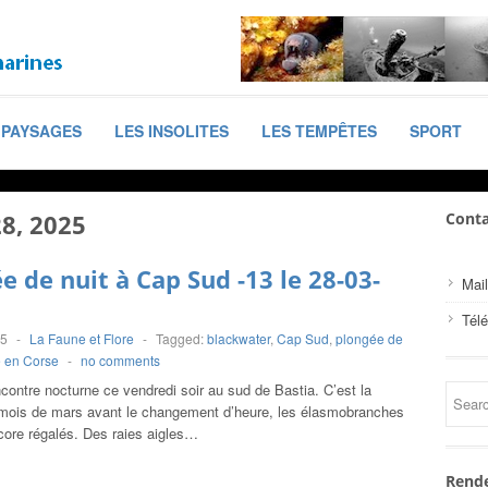
PAYSAGES
LES INSOLITES
LES TEMPÊTES
SPORT
8, 2025
Conta
e de nuit à Cap Sud -13 le 28-03-
Mail
Tél
25
-
La Faune et Flore
-
Tagged:
blackwater
,
Cap Sud
,
plongée de
 en Corse
-
no comments
contre nocturne ce vendredi soir au sud de Bastia. C’est la
 mois de mars avant le changement d’heure, les élasmobranches
core régalés. Des raies aigles…
Rende