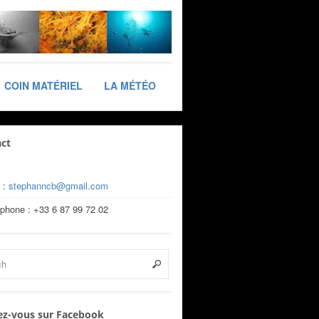
COIN MATÉRIEL
LA MÉTÉO
ct
 :
stephanncb@gmail.com
éphone : +33 6 87 99 72 02
z-vous sur Facebook