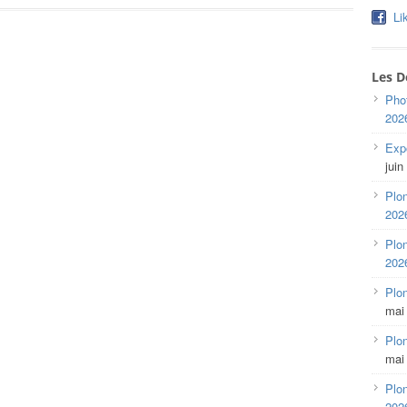
Li
Les D
Pho
202
Expo
juin
Plon
202
Plon
202
Plo
mai
Plon
mai
Plon
202