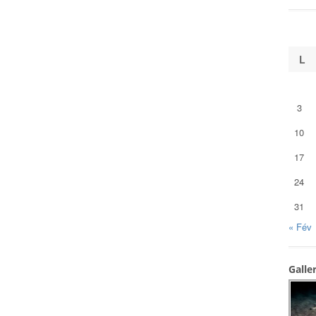
L
3
10
17
24
31
« Fév
Galle