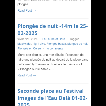
plongée…
Read Post →
Plongée de nuit -14m le 25-
02-2025
février 25, 2025
-
La Faune et Flore
-
Tagged:
blackwater
,
night dive
,
Plongée bastia
,
plongée de nuit
,
Plongée en Corse
-
no comments
Mardi soir dernier, une mer d’huile, l’occasion de
faire une plongée de nuit au départ de la plage dans
notre mer Tyrrhénienne. Toujours le même spot
« Plongée sur le sable »…
Read Post →
Seconde place au Festival
Images de l’Eau Delà 01-02-
2025