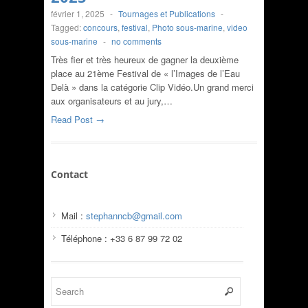
février 1, 2025
-
Tournages et Publications
-
Tagged:
concours
,
festival
,
Photo sous-marine
,
video
sous-marine
-
no comments
Très fier et très heureux de gagner la deuxième
place au 21ème Festival de « l’Images de l’Eau
Delà » dans la catégorie Clip Vidéo.Un grand merci
aux organisateurs et au jury,…
Read Post →
Contact
Mail :
stephanncb@gmail.com
Téléphone : +33 6 87 99 72 02