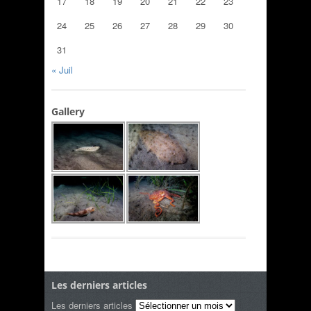
17
18
19
20
21
22
23
24
25
26
27
28
29
30
31
« Juil
Gallery
Les derniers articles
Les derniers articles