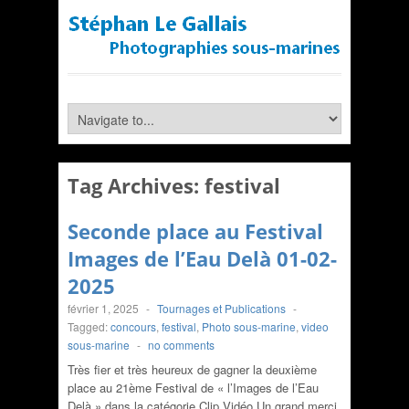
Tag Archives:
festival
Seconde place au Festival
Images de l’Eau Delà 01-02-
2025
février 1, 2025
-
Tournages et Publications
-
Tagged:
concours
,
festival
,
Photo sous-marine
,
video
sous-marine
-
no comments
Très fier et très heureux de gagner la deuxième
place au 21ème Festival de « l’Images de l’Eau
Delà » dans la catégorie Clip Vidéo.Un grand merci