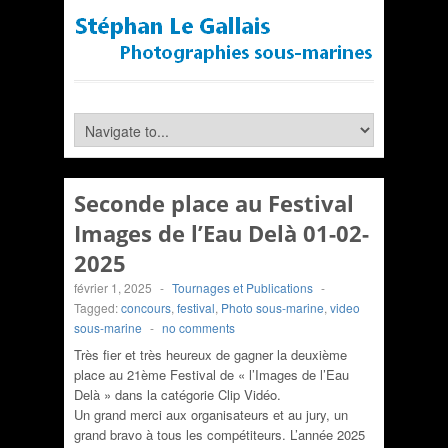
Seconde place au Festival
Images de l’Eau Delà 01-02-
2025
février 1, 2025
-
Tournages et Publications
-
Tagged:
concours
,
festival
,
Photo sous-marine
,
video
sous-marine
-
no comments
Très fier et très heureux de gagner la deuxième
place au 21ème Festival de « l’Images de l’Eau
Delà » dans la catégorie Clip Vidéo.
Un grand merci aux organisateurs et au jury, un
grand bravo à tous les compétiteurs. L’année 2025