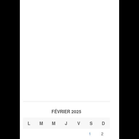
FÉVRIER 2025
L
M
M
J
V
S
D
1
2