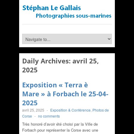
Daily Archives:
avril 25,
2025
Exposition « Terra è
Mare » à Forbach le 25-04-
2025
avril 25, 2025
-
Exposition & Conférence
,
Photos de
Corse
-
no comments
Très honoré d’avoir été choisi par la Ville de
Forbach pour représenter la Corse avec une