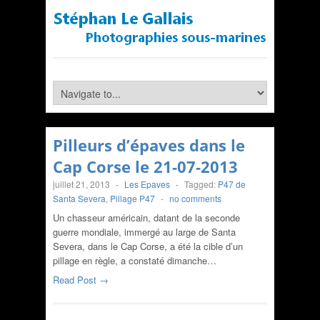
Pilleurs d’épaves dans le
Cap Corse le 21-07-2013
juillet 21, 2013
-
Les Epaves
-
Tagged:
P47 de
Santa Severa
,
Pillage P47
-
no comments
Un chasseur américain, datant de la seconde
guerre mondiale, immergé au large de Santa
Severa, dans le Cap Corse, a été la cible d’un
pillage en règle, a constaté dimanche…
Read Post →