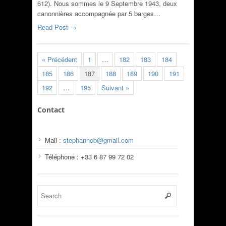
612). Nous sommes le 9 Septembre 1943, deux
canonnières accompagnée par 5 barges…
Read Post →
« Précédent
1
…
182
183
184
185
186
187
188
189
190
191
192
…
195
Suivant »
Contact
Mail :
stephanncb@gmail.com
Téléphone : +33 6 87 99 72 02