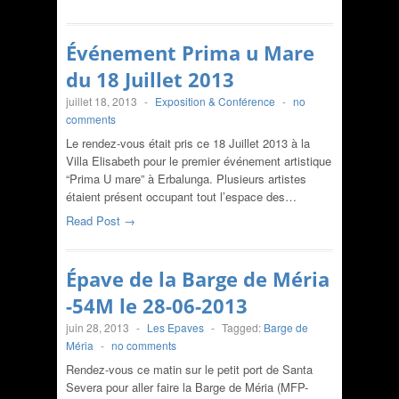
Événement Prima u Mare
du 18 Juillet 2013
juillet 18, 2013
-
Exposition & Conférence
-
no
comments
Le rendez-vous était pris ce 18 Juillet 2013 à la
Villa Elisabeth pour le premier événement artistique
“Prima U mare” à Erbalunga. Plusieurs artistes
étaient présent occupant tout l’espace des…
Read Post →
Épave de la Barge de Méria
-54M le 28-06-2013
juin 28, 2013
-
Les Epaves
-
Tagged:
Barge de
Méria
-
no comments
Rendez-vous ce matin sur le petit port de Santa
Severa pour aller faire la Barge de Méria (MFP-