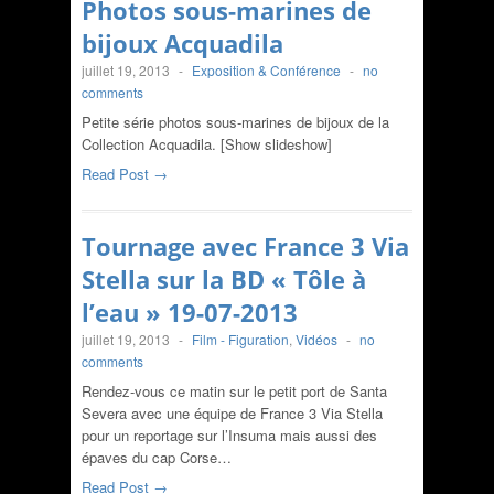
Photos sous-marines de
bijoux Acquadila
juillet 19, 2013
-
Exposition & Conférence
-
no
comments
Petite série photos sous-marines de bijoux de la
Collection Acquadila. [Show slideshow]
Read Post →
Tournage avec France 3 Via
Stella sur la BD « Tôle à
l’eau » 19-07-2013
juillet 19, 2013
-
Film - Figuration
,
Vidéos
-
no
comments
Rendez-vous ce matin sur le petit port de Santa
Severa avec une équipe de France 3 Via Stella
pour un reportage sur l’Insuma mais aussi des
épaves du cap Corse…
Read Post →