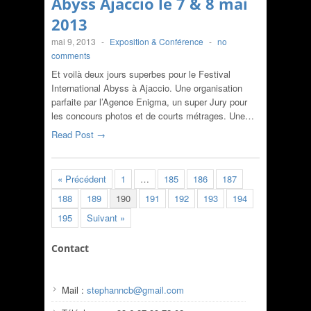
Abyss Ajaccio le 7 & 8 mai
2013
mai 9, 2013
-
Exposition & Conférence
-
no
comments
Et voilà deux jours superbes pour le Festival
International Abyss à Ajaccio. Une organisation
parfaite par l’Agence Enigma, un super Jury pour
les concours photos et de courts métrages. Une…
Read Post →
« Précédent
1
…
185
186
187
188
189
190
191
192
193
194
195
Suivant »
Contact
Mail :
stephanncb@gmail.com