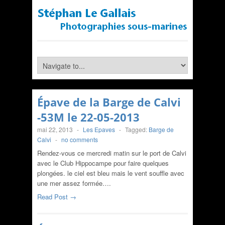
Épave de la Barge de Calvi
-53M le 22-05-2013
mai 22, 2013
-
Les Epaves
-
Tagged:
Barge de
Calvi
-
no comments
Rendez-vous ce mercredi matin sur le port de Calvi
avec le Club Hippocampe pour faire quelques
plongées. le ciel est bleu mais le vent souffle avec
une mer assez formée….
Read Post →