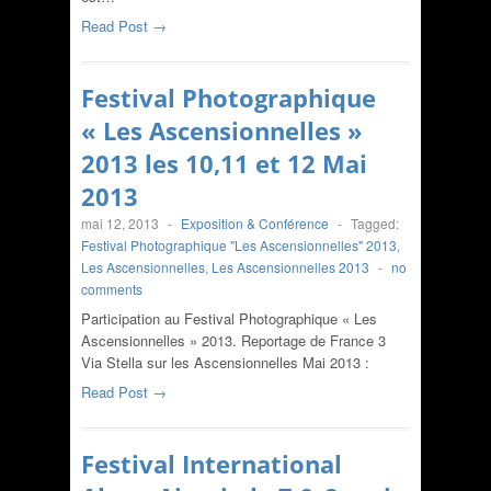
Read Post →
Festival Photographique
« Les Ascensionnelles »
2013 les 10,11 et 12 Mai
2013
mai 12, 2013
-
Exposition & Conférence
-
Tagged:
Festival Photographique "Les Ascensionnelles" 2013
,
Les Ascensionnelles
,
Les Ascensionnelles 2013
-
no
comments
Participation au Festival Photographique « Les
Ascensionnelles » 2013. Reportage de France 3
Via Stella sur les Ascensionnelles Mai 2013 :
Read Post →
Festival International