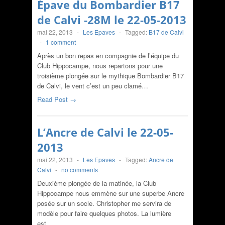
Épave du Bombardier B17
de Calvi -28M le 22-05-2013
mai 22, 2013
-
Les Epaves
-
Tagged:
B17 de Calvi
-
1 comment
Après un bon repas en compagnie de l’équipe du
Club Hippocampe, nous repartons pour une
troisième plongée sur le mythique Bombardier B17
de Calvi, le vent c’est un peu clamé…
Read Post →
L’Ancre de Calvi le 22-05-
2013
mai 22, 2013
-
Les Epaves
-
Tagged:
Ancre de
Calvi
-
no comments
Deuxième plongée de la matinée, la Club
Hippocampe nous emmène sur une superbe Ancre
posée sur un socle. Christopher me servira de
modèle pour faire quelques photos. La lumière
est…