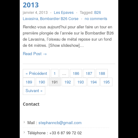
2013
janvier 4, 2013
-
Les Epaves
-
Tagged:
B26
Lavasina
,
Bombardier B26 Corse
-
no comments
Rendez-vous aujourd’hui pour aller faire un tour en
première plongée de l’année sur le Bombardier B26
de Lavasina, l’oiseau de métal repose sur un fond
de 64 mètres. [Show slideshow]…
Read Post →
« Précédent
1
…
186
187
188
189
190
191
192
193
194
195
Suivant »
Contact
Mail :
stephanncb@gmail.com
Téléphone : +33 6 87 99 72 02