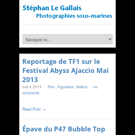
Reportage de TF1 sur le
Festival Abyss Ajaccio Mai
2013
mai 4, 2013
-
Film - Figuration
,
Vidéos
-
no
comments
Read Post →
Épave du P47 Bubble Top