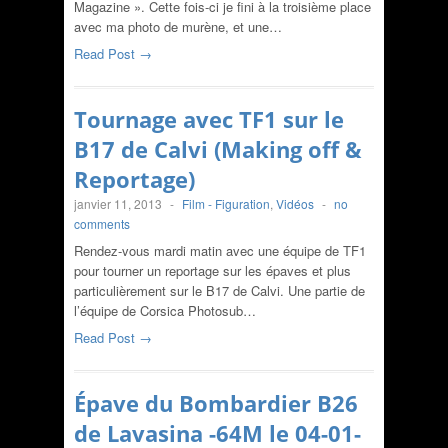
Magazine ». Cette fois-ci je fini à la troisième place
avec ma photo de murène, et une…
Read Post →
Tournage avec TF1 sur le
B17 de Calvi (Making off &
Reportage)
janvier 11, 2013
-
Film - Figuration
,
Vidéos
-
no
comments
Rendez-vous mardi matin avec une équipe de TF1
pour tourner un reportage sur les épaves et plus
particulièrement sur le B17 de Calvi. Une partie de
l’équipe de Corsica Photosub…
Read Post →
Épave du Bombardier B26
de Lavasina -64M le 04-01-