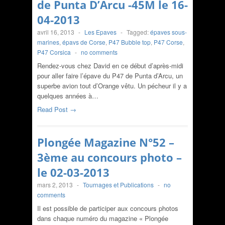
de Punta D’Arcu -45M le 16-
04-2013
avril 16, 2013
-
Les Epaves
-
Tagged:
épaves sous-
marines
,
épavs de Corse
,
P47 Bubble top
,
P47 Corse
,
P47 Corsica
-
no comments
Rendez-vous chez David en ce début d’après-midi
pour aller faire l’épave du P47 de Punta d’Arcu, un
superbe avion tout d’Orange vêtu. Un pécheur il y a
quelques années à…
Read Post →
Plongée Magazine N°52 –
3ème au concours photo –
le 02-03-2013
mars 2, 2013
-
Tournages et Publications
-
no
comments
Il est possible de participer aux concours photos
dans chaque numéro du magazine « Plongée