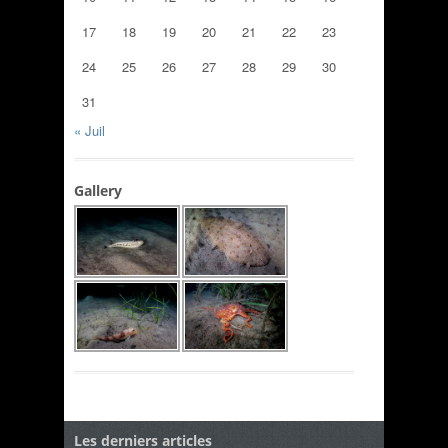
17
18
19
20
21
22
23
24
25
26
27
28
29
30
31
« Juil
Gallery
Les derniers articles