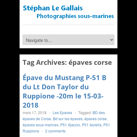
Tag Archives:
épaves corse
Épave du Mustang P-51 B
du Lt Don Taylor du
Ruppione -20m le 15-03-
2018
mars 17, 2018
-
Les Epaves
-
Tagged:
BD des
épaves de Corse
,
Bd sur les épaves
,
épaves corse
,
épaves sous-marines
,
P51 Ajaccio
,
P51 Isolella
,
P51
Ruppione
-
2 comments