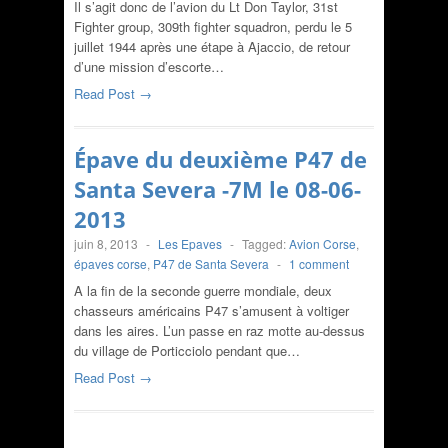
Il s’agit donc de l’avion du Lt Don Taylor, 31st
Fighter group, 309th fighter squadron, perdu le 5
juillet 1944 après une étape à Ajaccio, de retour
d’une mission d’escorte…
Read Post →
Épave du deuxième P47 de
Santa Severa -7M le 08-06-
2013
juin 8, 2013
-
Les Epaves
-
Tagged:
Avion Corse
,
épaves corse
,
P47 de Santa Severa
-
1 comment
A la fin de la seconde guerre mondiale, deux
chasseurs américains P47 s’amusent à voltiger
dans les aires. L’un passe en raz motte au-dessus
du village de Porticciolo pendant que…
Read Post →