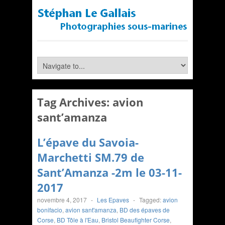
Tag Archives:
avion
sant’amanza
L’épave du Savoia-
Marchetti SM.79 de
Sant’Amanza -2m le 03-11-
2017
novembre 4, 2017
-
Les Epaves
-
Tagged:
avion
bonifacio
,
avion sant'amanza
,
BD des épaves de
Corse
,
BD Tôle à l'Eau
,
Bristol Beaufighter Corse
,