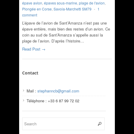
épave avion
,
épaves sous-marine
,
plage de l'avion
,
Plongée en Corse
,
Savoia-Marchetti SM79
-
1
comment
L’épave de l’avion de Sant’Amanza n’est pas une
épave entière, mais bien des restes d’un avion. Ce
coin au sud de Sant’Amanza s’appelle aussi la
plage de l’avion. D’après l’histoire…
Read Post →
Contact
Mail :
stephanncb@gmail.com
Téléphone : +33 6 87 99 72 02