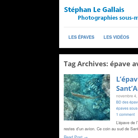
LES ÉPAVES
LES VIDÉOS
Tag Archives:
épave a
L’épav
Sant’A
novembre 4,
BD des épav
épaves sous
1 comment
L’épave de 
restes d’un avion. Ce coin au sud de Sant
Read Post →