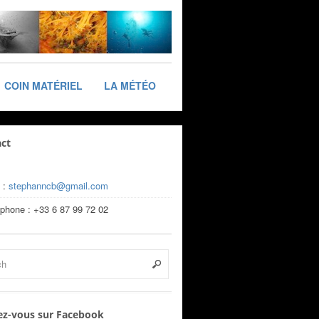
COIN MATÉRIEL
LA MÉTÉO
ct
 :
stephanncb@gmail.com
éphone : +33 6 87 99 72 02
z-vous sur Facebook