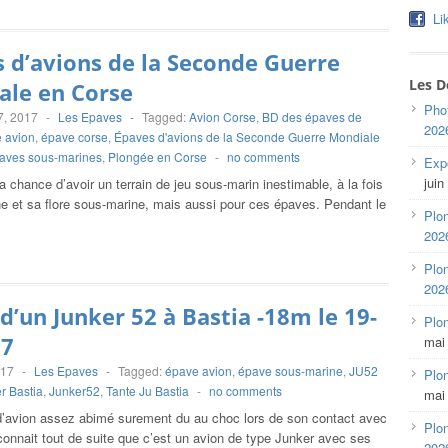
Li
 d’avions de la Seconde Guerre
Les D
ale en Corse
Pho
7, 2017
-
Les Epaves
-
Tagged:
Avion Corse
,
BD des épaves de
202
 avion
,
épave corse
,
Épaves d'avions de la Seconde Guerre Mondiale
aves sous-marines
,
Plongée en Corse
-
no comments
Expo
juin
a chance d’avoir un terrain de jeu sous-marin inestimable, à la fois
ne et sa flore sous-marine, mais aussi pour ces épaves. Pendant le
Plon
202
Plon
202
d’un Junker 52 à Bastia -18m le 19-
Plo
17
mai
017
-
Les Epaves
-
Tagged:
épave avion
,
épave sous-marine
,
JU52
Plon
r Bastia
,
Junker52
,
Tante Ju Bastia
-
no comments
mai
’avion assez abimé surement du au choc lors de son contact avec
Plon
connait tout de suite que c’est un avion de type Junker avec ses
202