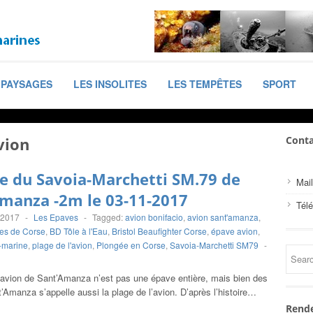
PAYSAGES
LES INSOLITES
LES TEMPÊTES
SPORT
vion
Conta
e du Savoia-Marchetti SM.79 de
Mail
manza -2m le 03-11-2017
Tél
 2017
-
Les Epaves
-
Tagged:
avion bonifacio
,
avion sant'amanza
,
es de Corse
,
BD Tôle à l'Eau
,
Bristol Beaufighter Corse
,
épave avion
,
-marine
,
plage de l'avion
,
Plongée en Corse
,
Savoia-Marchetti SM79
-
l’avion de Sant’Amanza n’est pas une épave entière, mais bien des
’Amanza s’appelle aussi la plage de l’avion. D’après l’histoire…
Rende