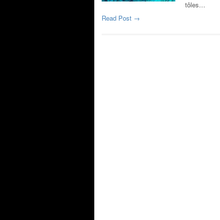
tôles…
Read Post →