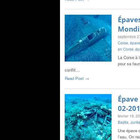
Épaves
Mondi
septembre 2
Corse
,
épave
en Corse
,
ép
La Corse à l
pour sa fau
conflit…
Read Post →
Épave 
02-20
février 19, 2
Bastia
,
Junke
Une épave d
l’eau. On re