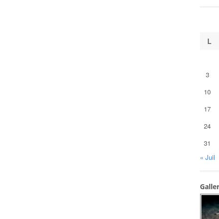
L
3
10
17
24
31
« Juil
Galle