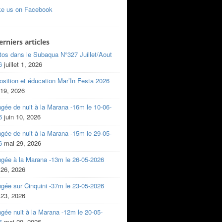
ke us on Facebook
erniers articles
tos dans le Subaqua N°327 Juillet/Aout
6
juillet 1, 2026
sition et éducation Mar’In Festa 2026
 19, 2026
gée de nuit à la Marana -16m le 10-06-
6
juin 10, 2026
gée de nuit à la Marana -15m le 29-05-
6
mai 29, 2026
ngée à la Marana -13m le 26-05-2026
 26, 2026
gée sur Cinquini -37m le 23-05-2026
 23, 2026
gée nuit à la Marana -12m le 20-05-
6
mai 20, 2026