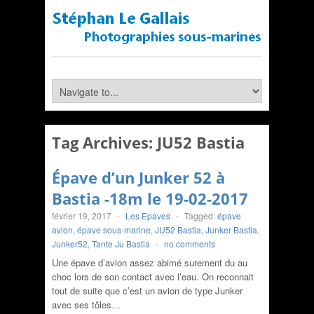
Tag Archives:
JU52 Bastia
Épave d’un Junker 52 à
Bastia -18m le 19-02-2017
février 19, 2017
-
Les Epaves
-
Tagged:
épave
avion
,
épave sous-marine
,
JU52 Bastia
,
Junker Bastia
,
Junker52
,
Tante Ju Bastia
-
no comments
Une épave d’avion assez abimé surement du au
choc lors de son contact avec l’eau. On reconnait
tout de suite que c’est un avion de type Junker
avec ses tôles…