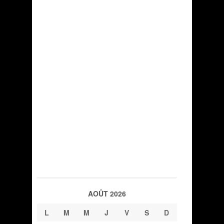
AOÛT 2026
L
M
M
J
V
S
D