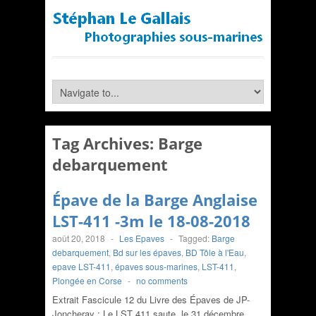
Tag Archives:
Barge
debarquement
Épave de la Barge Anglaise
LST-411 -3m le 18-08-2018
août 20, 2018
-
Les Epaves
-
Tagged:
Barge
debarquement
,
Bd sur les épaves
,
BD Tôle à l'Eau
,
epave LST-411
,
épaves sous-marines
,
LST-411
,
Plongée en Corse
-
no comments
Extrait Fascicule 12 du Livre des Épaves de JP-
Joncheray : Le LST 411 saute, le 31 décembre