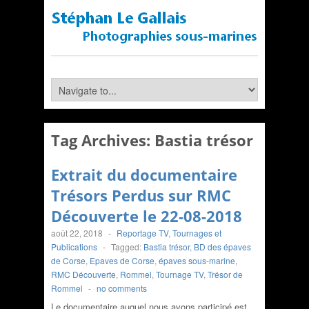
Tag Archives:
Bastia trésor
Extrait du documentaire
Trésors Perdus sur RMC
Découverte le 22-08-2018
août 22, 2018
-
Reportage TV
,
Tournages et
Publications
-
Tagged:
Bastia trésor
,
BD des épaves
de Corse
,
Epaves de Corse
,
épaves sous-marine
,
RMC Découverte
,
Rommel
,
Tournage TV
,
Trésor de
Rommel
-
no comments
Le documentaire auquel nous avons participé est