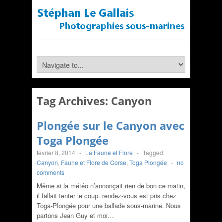
Tag Archives:
Canyon
Plongée sur le Canyon avec
Toga Plongée
février 8, 2014
-
La Faune et Flore
-
Tagged:
Canyon
,
Faune et Flore de Corse
,
Toga Plongée
-
no
comments
Même si la météo n’annonçait rien de bon ce matin,
il fallait tenter le coup. rendez-vous est pris chez
Toga-Plongée pour une ballade sous-marine. Nous
partons Jean Guy et moi…