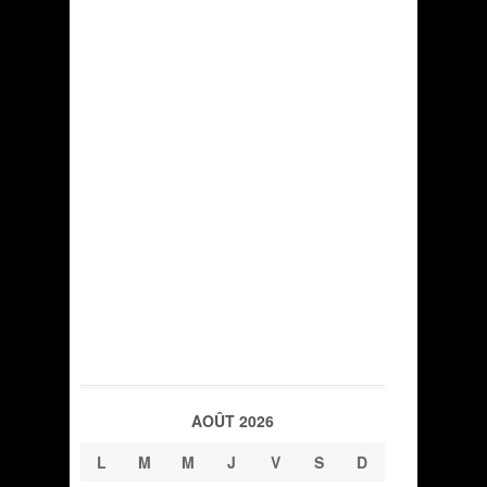
AOÛT 2026
L
M
M
J
V
S
D