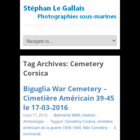
Tag Archives:
Cemetery
Corsica
Biguglia War Cemetery –
Cimetière Américain 39-45
le 17-03-2016
mars 17, 2016
-
Batîments WWII
,
Histoire -
Archeologie
-
Tagged:
Cemetery Corsica
,
cimetière
américain de la guerre 1939-1945
,
War Cemetery
-
3
comments