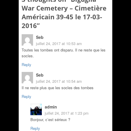
War Cemetery – Cimetière
Américain 39-45 le 17-03-
2016
”
Seb
juillet 24, 2017 at 10:53 am
Toutes les tombes ont disparu. Il ne reste que les
socles.
Reply
Seb
juillet 24, 2017 at 10:54 am
Il ne reste plus que les socles des tombes
Reply
admin
juillet 24, 2017 at 1:23 pm
Bonjour, c’est sérieux ?
Reply