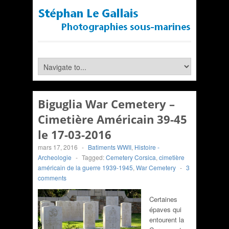
Biguglia War Cemetery –
Cimetière Américain 39-45
le 17-03-2016
mars 17, 2016
-
Batîments WWII
,
Histoire -
Archeologie
-
Tagged:
Cemetery Corsica
,
cimetière
américain de la guerre 1939-1945
,
War Cemetery
-
3
comments
Certaines
épaves qui
entourent la