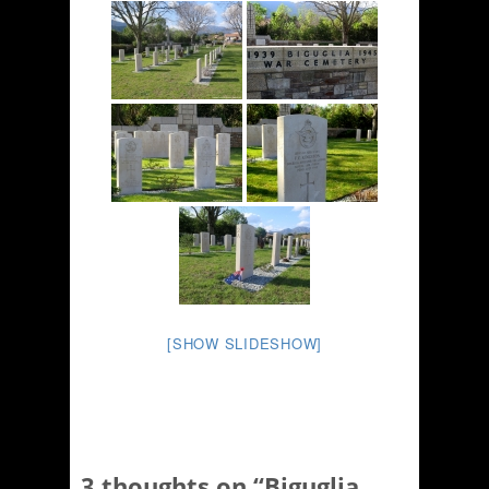
[SHOW SLIDESHOW]
3 thoughts on “
Biguglia