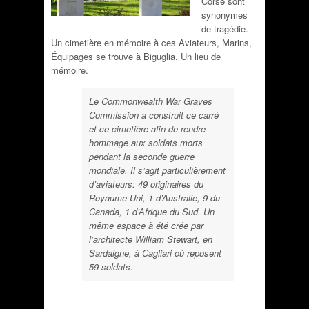
Corse sont
synonymes
de tragédie.
Un cimetière en mémoire à ces Aviateurs, Marins,
Équipages se trouve à Biguglia. Un lieu de
mémoire.
Le Commonwealth War Graves
Commission a construit ce carré
et ce cimetière afin de rendre
hommage aux soldats morts
pendant la seconde guerre
mondiale. Il s’agit particulièrement
d’aviateurs: 49 originaires du
Royaume-Uni, 1 d’Australie, 9 du
Canada, 1 d’Afrique du Sud. Un
même espace à été crée par
l’architecte William Stewart, en
Sardaigne, à Cagliari où reposent
59 soldats.