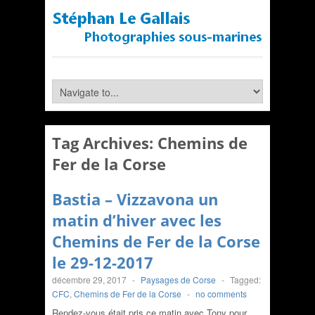
Tag Archives:
Chemins de
Fer de la Corse
Bastia – Vizzavona un
matin d’hiver avec les
Chemins de Fer de la Corse
le 29-12-2017
décembre 29, 2017
-
Paysages de Corse
-
Tagged:
CFC
,
Chemins de Fer de la Corse
-
no comments
Rendez-vous était pris ce matin avec Tony pour