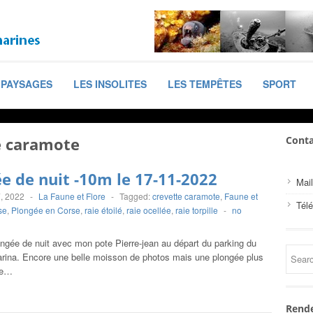
PAYSAGES
LES INSOLITES
LES TEMPÊTES
SPORT
e caramote
Conta
e de nuit -10m le 17-11-2022
Mail
, 2022
-
La Faune et Flore
-
Tagged:
crevette caramote
,
Faune et
Tél
se
,
Plongée en Corse
,
raie étoilé
,
raie ocellée
,
raie torpille
-
no
ongée de nuit avec mon pote Pierre-jean au départ du parking du
Marina. Encore une belle moisson de photos mais une plongée plus
me…
Rende