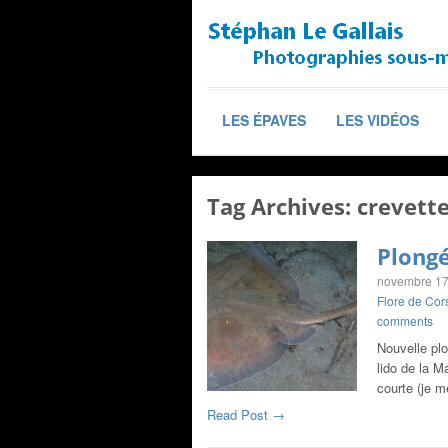
LES ÉPAVES
LES VIDÉOS
Tag Archives:
crevett
Plongé
novembre 17
Flore de Cor
comments
Nouvelle pl
lido de la 
courte (je 
Read Post →