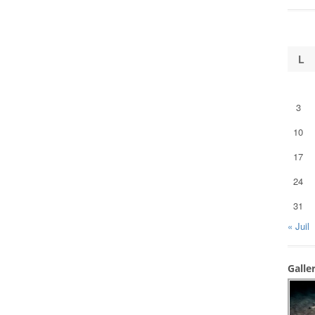
L
3
10
17
24
31
« Juil
Galle