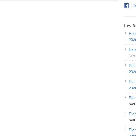
Li
Les D
Pho
202
Expo
juin
Plon
202
Plon
202
Plo
mai
Plon
mai
Plon
202