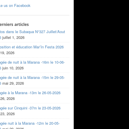
ke us on Facebook
erniers articles
tos dans le Subaqua N°327 Juillet/Aout
6
juillet 1, 2026
sition et éducation Mar’In Festa 2026
 19, 2026
gée de nuit à la Marana -16m le 10-06-
6
juin 10, 2026
gée de nuit à la Marana -15m le 29-05-
6
mai 29, 2026
ngée à la Marana -13m le 26-05-2026
 26, 2026
gée sur Cinquini -37m le 23-05-2026
 23, 2026
gée nuit à la Marana -12m le 20-05-
6
mai 20, 2026