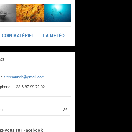
COIN MATÉRIEL
LA MÉTÉO
ct
 :
stephanncb@gmail.com
éphone : +33 6 87 99 72 02
z-vous sur Facebook