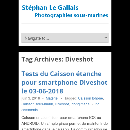
Tag Archives:
Diveshot
Tests du Caisson étanche
pour smartphone Diveshot
le 03-06-2018
juin 3, 2018
-
Matériel
-
Tagged:
Caisson Iphone
,
Caisson sous-marin
,
Diveshot
,
Plongimage
-
no
comments
Caisson en aluminium pour smartphone IOS ou
ANDROID. Un simple pince permet de maintenir de
smartphone dans le caisson. La communication se