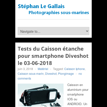
Tests du Caisson étanche
pour smartphone Diveshot
le 03-06-2018
juin 3, 2018
-
Matériel
-
Tagged:
Caisson Iphone
,
Caisson sous-marin
,
Diveshot
,
Plongimage
-
no
comments
Caisson en
aluminium pour
smartphone
IOS ou
ANDROID. Un