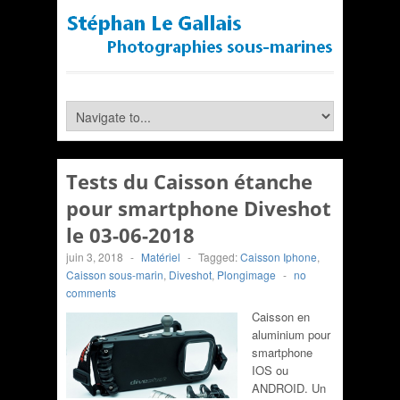
Tests du Caisson étanche
pour smartphone Diveshot
le 03-06-2018
juin 3, 2018
-
Matériel
-
Tagged:
Caisson Iphone
,
Caisson sous-marin
,
Diveshot
,
Plongimage
-
no
comments
Caisson en
aluminium pour
smartphone
IOS ou
ANDROID. Un