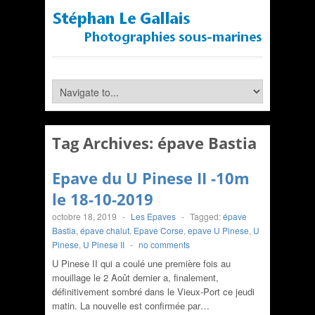
Tag Archives:
épave Bastia
Epave du U Pinese II -10m
le 18-10-2019
octobre 18, 2019
-
Les Epaves
-
Tagged:
épave
Bastia
,
épave chalut
,
Epave Corse
,
epave U Pinese
,
U
Pinese
,
U Pinese II
-
no comments
U Pinese II qui a coulé une première fois au
mouillage le 2 Août dernier a, finalement,
définitivement sombré dans le Vieux-Port ce jeudi
matin. La nouvelle est confirmée par…