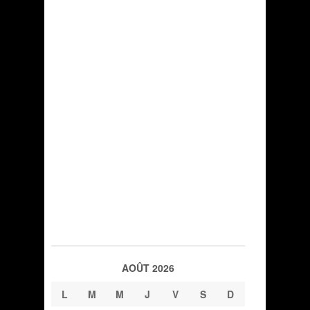
AOÛT 2026
L
M
M
J
V
S
D