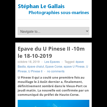
Epave du U Pinese II -10m
le 18-10-2019
octobre 18, 2019
-
Les Epaves
-
Tagged:
épave
Bastia
,
épave chalut
,
Epave Corse
,
epave U Pinese
,
U
Pinese
,
U Pinese II
-
no comments
U Pinese II qui a coulé une première fois au
mouillage le 2 Août dernier a, finalement,
définitivement sombré dans le Vieux-Port ce
jeudi matin. La nouvelle est confirmée par un
communiqué du préfet de Haute-Corse.