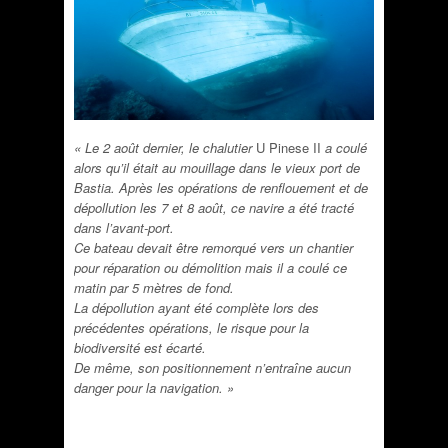
« Le 2 août dernier, le chalutier
U Pinese II
a coulé
alors qu’il était au mouillage dans le vieux port de
Bastia. Après les opérations de renflouement et de
dépollution les 7 et 8 août, ce navire a été tracté
dans l’avant-port.
Ce bateau devait être remorqué vers un chantier
pour réparation ou démolition mais il a coulé ce
matin par 5 mètres de fond.
La dépollution ayant été complète lors des
précédentes opérations, le risque pour la
biodiversité est écarté.
De même, son positionnement n’entraîne aucun
danger pour la navigation. »