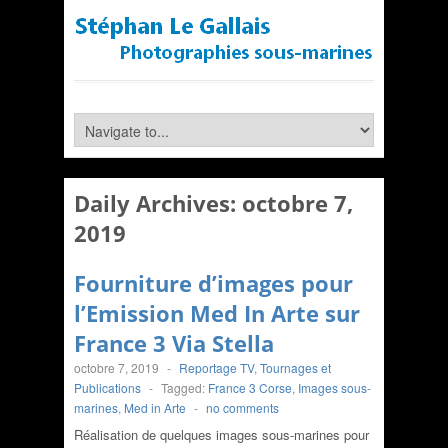
Daily Archives:
octobre 7,
2019
Fourniture d’images pour
l’Emission Med In Arte sur
France 3 Via Stella
octobre 7, 2019
-
Reportage TV
,
Tournages et
Publications
-
Tagged:
France 3 Corse
,
Images sous-
marines
,
Med in Arte
-
no comments
Réalisation de quelques images sous-marines pour