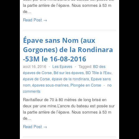
la partie arrière de l’épave. Nous sommes à 53 m
de…
Read Post →
Épave sans Nom (aux
Gorgones) de la Rondinara
-53M le 16-08-2016
août 16, 2016
-
Les Epaves
-
Tagged:
BD des
épaves de Corse
,
Bd sur les épaves
,
BD Tôle à l'Eau
,
épave de Corse
,
épave de la rondinara
,
Epave sans
nom
,
épaves sous-marines
,
Plongée en Corse
-
no
comments
Ravitailleur de 70 à 80 mètres de long brisé en
deux par une mine.L’ancre du bateau est posée sur
la partie arrière de l’épave. Nous sommes à 53 m
de…
Read Post →