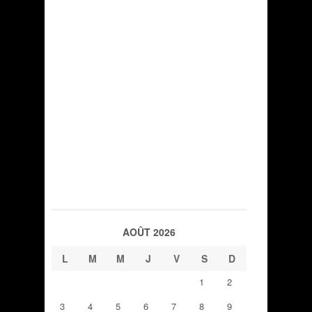
AOÛT 2026
L
M
M
J
V
S
D
1
2
3
4
5
6
7
8
9