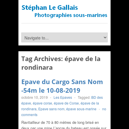
Tag Archives:
épave de la
rondinara
Epave du Cargo Sans Nom
-54m le 10-08-2019
octobre 10, 2019
-
Les Epaves
-
Tagged:
BD des
épave
,
épave corse
,
épave de Corse
,
épave de la
rondinara
,
Epave sans nom
,
épave sous-marine
-
no
comments
Ravitailleur de 70 à 80 mètres de long brisé en
deux par une mine.L’ancre du bateau est posée sur