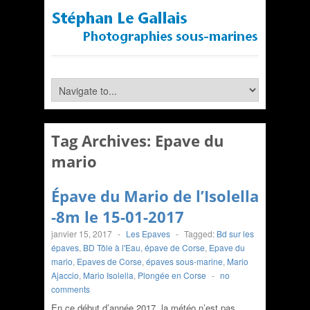
Tag Archives:
Epave du
mario
Épave du Mario de l’Isolella
-8m le 15-01-2017
janvier 15, 2017
-
Les Epaves
-
Tagged:
Bd sur les
épaves
,
BD Tôle à l'Eau
,
épave de Corse
,
Epave du
mario
,
Epaves de Corse
,
épaves sous-marine
,
Mario
Ajaccio
,
Mario Isolella
,
Plongée en Corse
-
no
comments
En ce début d’année 2017, la météo n’est pas