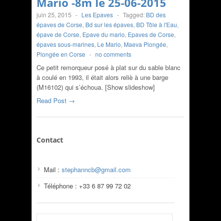
Mario -8m le 25-06-2015
juin 25, 2015
-
Les Epaves
-
Tagged:
BD des
épaves de Corse
,
Bd sur les épaves
,
BD Tôle à l'Eau
,
épave de Corse
,
Epave du mario
,
Epaves de Corse
,
épaves sous-marines
,
Le Mario
,
Maeva Plongée
,
Plongée en Corse
-
no comments
Ce petit remorqueur posé à plat sur du sable blanc
à coulé en 1993, il était alors reliè à une barge
(M16102) qui s’échoua. [Show slideshow]
Read Post →
Contact
Mail :
stephanncb@gmail.com
Téléphone : +33 6 87 99 72 02