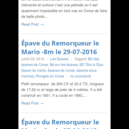
clémente et surtout c’est une période ou il est
quasiment impossible en tout cas en Corse de faire
de belle photo…
Read Post →
Épave du Remorqueur le
Mario -8m le 29-07-2016
juillet 29, 2016
-
Les Epaves
-
Tagged:
BD des
épaves de Corse
,
Bd sur les épaves
,
BD Tôle à l'Eau
,
Epave du mario
,
Epaves de Corse
,
épaves sous-
marines
,
Plongée en Corse
-
no comments
Petit remorqueur de 205 CV et 20,2 TX, longueur
de 17,62 m et large de prés de 4 mètres. Il a été
construit en 1931. Il a coulé en 1993,…
Read Post →
Épave du Remorqueur le